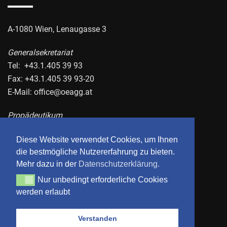
A-1080 Wien, Lenaugasse 3
Generalsekretariat
Tel: +43.1.405 39 93
Fax: +43.1.405 39 93-20
E-Mail:
office@oeagg.at
Propädeutikum
Tel.: +43.1.405 39 95
Diese Website verwendet Cookies, um Ihnen
Fax: +43.1.405 39 95-20
die bestmögliche Nutzererfahrung zu bieten.
E-Mail:
propaedeutikum@oeagg.at
Mehr dazu in der
Datenschutzerklärung.
Nur unbedingt erforderliche Cookies
Nur unbedingt erforderliche Cookies werden erlaubt
Datenschutzerklärung
werden erlaubt
Impressum
AGB
Verstanden