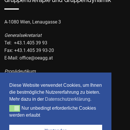
Gruppentherapie und Gruppendynamik
A-1080 Wien, Lenaugasse 3
Generalsekretariat
Tel: +43.1.405 39 93
Fax: +43.1.405 39 93-20
E-Mail:
office@oeagg.at
Propädeutikum
Tel.: +43.1.405 39 95
Diese Website verwendet Cookies, um Ihnen
Fax: +43.1.405 39 95-20
die bestmögliche Nutzererfahrung zu bieten.
E-Mail:
propaedeutikum@oeagg.at
Mehr dazu in der
Datenschutzerklärung.
Nur unbedingt erforderliche Cookies
Nur unbedingt erforderliche Cookies werden erlaubt
Datenschutzerklärung
werden erlaubt
Impressum
AGB